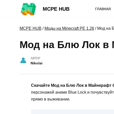
Перейти
MCPE HUB
к
ГЛАВНАЯ
содержанию
MCPE HUB
/
Моды на Minecraft PE 1.26
/
Мод на 
Мод на Блю Лок в
АВТОР
Nikolai
Скачайте Мод на Блю Лок в Майнкрафт 
персонажей аниме Blue Lock и почувствуйт
прямо в выживании.