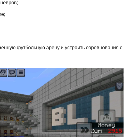
нёвров;
те;
твенную футбольную арену и устроить соревнования с