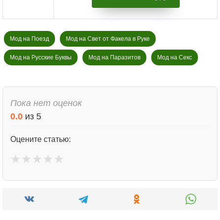
Мод на Поезд
Мод на Свет от Факела в Руке
Мод на Русские Буквы
Мод на Паразитов
Мод на Секс
Пока нет оценок
0.0
из
5
Оцените статью:
★
★
★
★
★